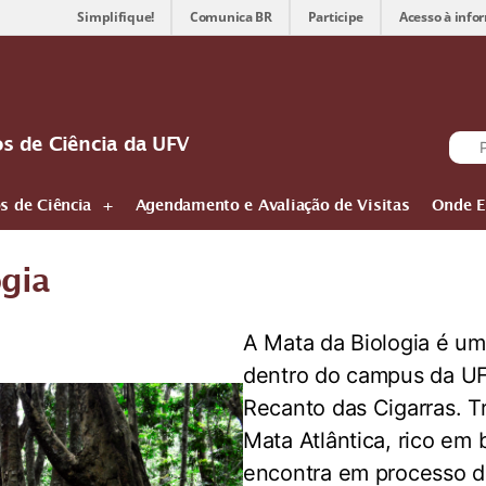
Simplifique!
Comunica BR
Participe
Acesso à info
os de Ciência da UFV
s de Ciência
Agendamento e Avaliação de Visitas
Onde E
ogia
A Mata da Biologia é um
dentro do campus da U
Recanto das Cigarras. T
Mata Atlântica, rico em 
encontra em processo d